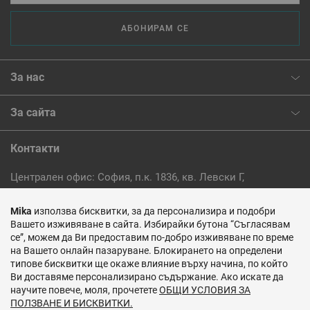
АБОНИРАМ СЕ
За нас
За сайта
Контакти
Централен офис: София, п.к. 1836, кв. Левски Г,
ул."Поп Грую" 106
Mika
използва бисквитки, за да персонализира и подобри
Вашето изживяване в сайта. Избирайки бутона “Съгласявам
Тел.:
(+359) 2 862 29 23
се”, можем да Ви предоставим по-добро изживяване по време
на Вашето онлайн пазаруване. Блокирането на определени
E-mail:
info@mika.bg
типове бисквитки ще окаже влияние върху начина, по който
Ви доставяме персонализирано съдържание. Ако искате да
Пишете ни >
научите повече, моля, прочетете
ОБЩИ УСЛОВИЯ ЗА
ПОЛЗВАНЕ И БИСКВИТКИ.