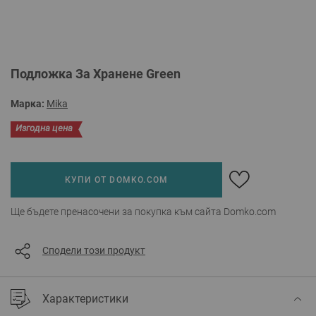
Преминете
Подложка За Хранене Green
към
началото
Марка:
Mika
на
галерия
Изгодна цена
със
снимки
КУПИ ОТ DOMKO.COM
Ще бъдете пренасочени за покупка към сайта Domko.com
Сподели този продукт
Характеристики