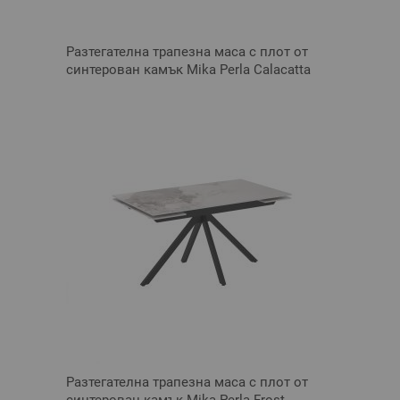
Разтегателна трапезна маса с плот от
синтерован камък Mika Perla Calacatta
Разтегателна трапезна маса с плот от