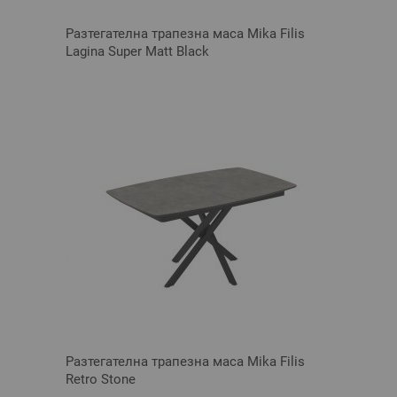
Разтегателна трапезна маса Mika Filis
Lagina Super Matt Black
Разтегателна трапезна маса Mika Filis
Retro Stone