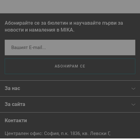
страница
Абонирайте се за бюлетин и научавайте първи за
новости и намаления в MIKA.
АБОНИРАМ СЕ
За нас
За сайта
Контакти
Централен офис: София, п.к. 1836, кв. Левски Г,