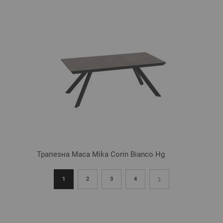
Трапезна Маса Mika Corin Bianco Hg
Страница
В
Страница
Страница
Страница
Страница
Продължи
1
2
3
4
момента
четете