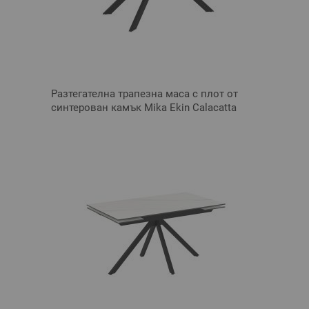
Разтегателна трапезна маса с плот от
синтерован камък Mika Ekin Calacatta