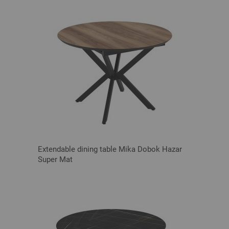
Extendable dining table Mika Dobok Hazar
Super Mat