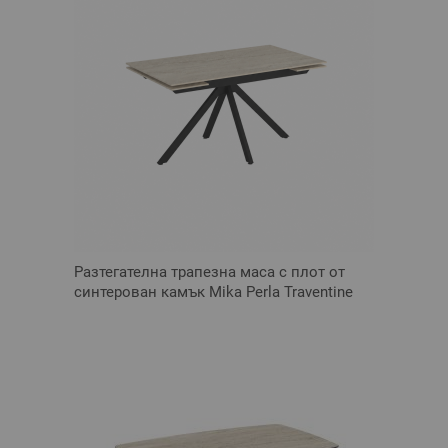
Разтегателна трапезна маса с плот от
синтерован камък Mika Perla Traventine