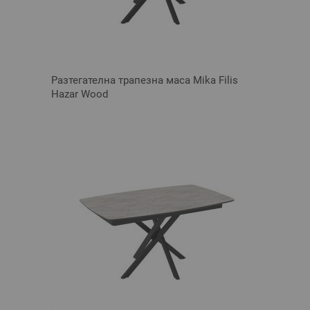
Разтегателна трапезна маса Mika Filis
Hazar Wood