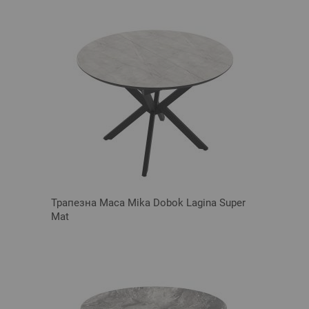
Трапезна Маса Mika Dobok Lagina Super
Mat