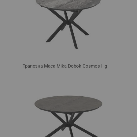
Трапезна Маса Mika Dobok Cosmos Hg