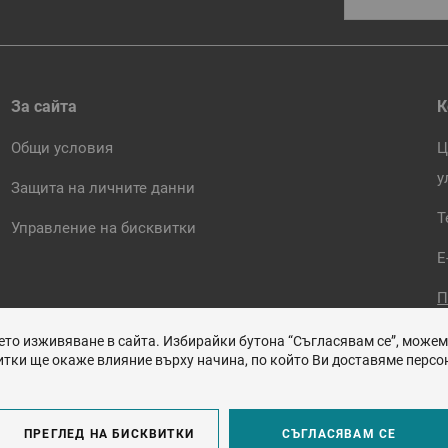
За сайта
К
Общи условия
Ц
у
Защита на личните данни
Т
Управление на бисквитки
E
П
ето изживяване в сайта. Избирайки бутона “Съгласявам се”, може
тки ще окаже влияние върху начина, по който Ви доставяме персон
ПРЕГЛЕД НА БИСКВИТКИ
СЪГЛАСЯВАМ СЕ