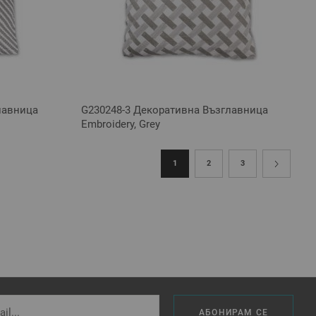
лавница
G230248-3 Декоративна Възглавница
Embroidery, Grey
Страница
В момента четете страница
Страница
Страница
Страница
Продължи
1
2
3
АБОНИРАМ СЕ