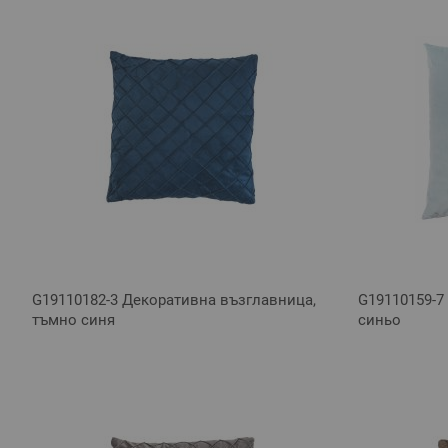
G19110182-3 Декоративна възглавница,
G19110159-7
тъмно синя
синьо