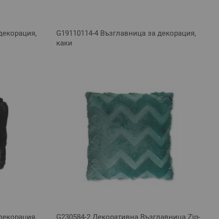
декорация,
G19110114-4 Възглавница за декорация,
каки
декорация,
G230584-2 Декоративна Възглавница Zig-