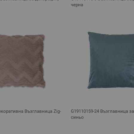
черна
екоративна Възглавница Zig-
G19110159-24 Възглавница за
синьо