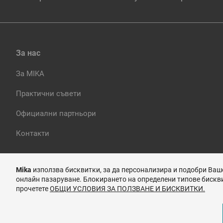
За нас
За MIKA
Практични съвети
Официални партньори
Контакти
Mika
използва бисквитки, за да персонализира и подобри Ваш
онлайн пазаруване. Блокирането на определени типове бискви
прочетете
ОБЩИ УСЛОВИЯ ЗА ПОЛЗВАНЕ И БИСКВИТКИ.
Последвайте ни: