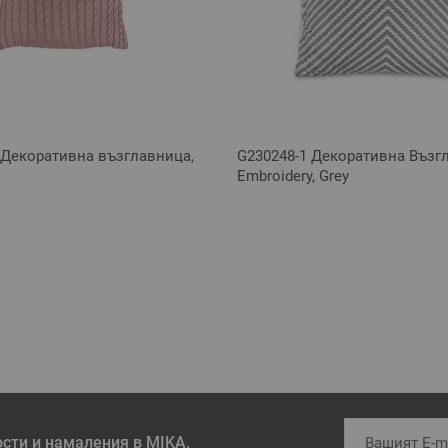
 Декоративна възглавница,
G230248-1 Декоративна Възг
Embroidery, Grey
ости и намаления в MIKA.