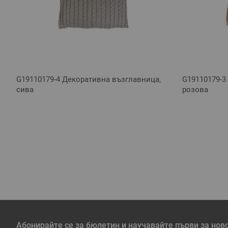
G19110179-4 Декоративна възглавница,
G19110179-3
сива
розова
Абонирайте се за бюлетин и научавайте първи за нов