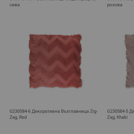
сива
розова
G230584-6 Декоративна Възглавница Zig-
G230584-5 Д
Zag, Red
Zag, Khaki