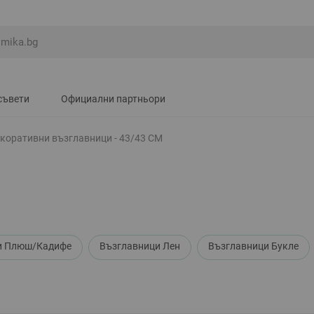
съвети
Официални партньори
коративни възглавници - 43/43 СМ
и Плюш/Кадифе
Възглавници Лен
Възглавници Букле