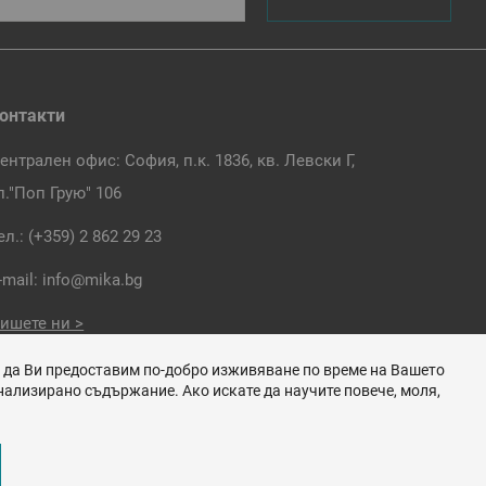
онтакти
ентрален офис: София, п.к. 1836, кв. Левски Г,
л."Поп Грую" 106
ел.:
(+359) 2 862 29 23
-mail:
info@mika.bg
ишете ни >
м да Ви предоставим по-добро изживяване по време на Вашето
ализирано съдържание. Ако искате да научите повече, моля,