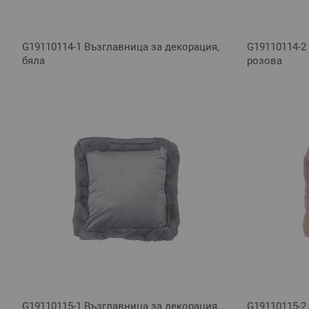
G19110114-1 Възглавница за декорация,
G19110114-2
бяла
розова
G19110115-1 Възглавница за декорация,
G19110115-2