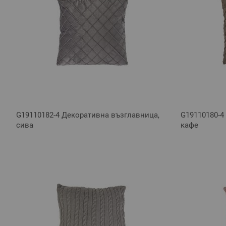
G19110182-4 Декоративна възглавница,
G19110180-4
сива
кафе