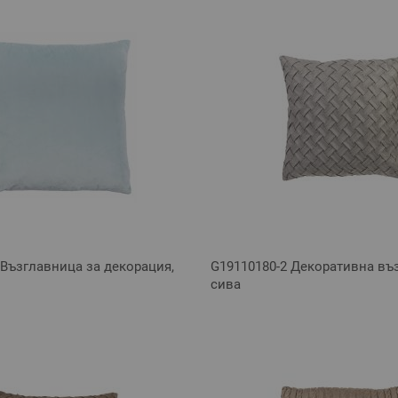
 Възглавница за декорация,
G19110180-2 Декоративна въ
сива