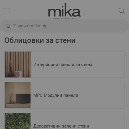
Начало
За стената
Облицовки за стени
Облицовки за сте
Облицовки за стени
Интериорни панели за стена
MPC Модулни панели
Декоративни зелени стени