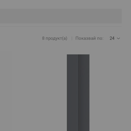
8
продукт(а)
Показвай по