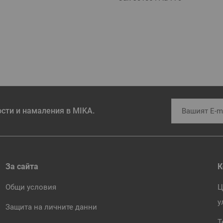
ости и намаления в MIKA.
За сайта
К
Общи условия
Ц
у
Защита на личните данни
Т