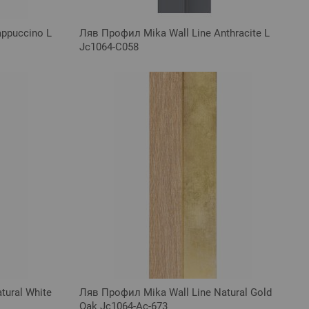
ppuccino L
Ляв Профил Mika Wall Line Anthracite L
Jc1064-C058
tural White
Ляв Профил Mika Wall Line Natural Gold
Oak Jc1064-Ac-673