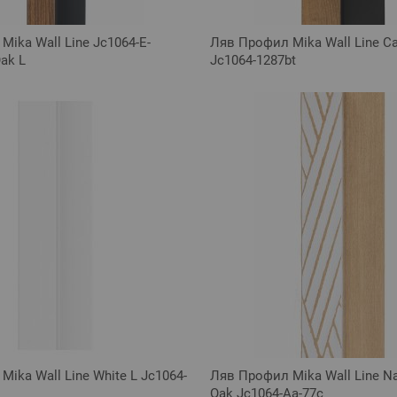
ika Wall Line Jc1064-E-
Ляв Профил Mika Wall Line Ca
ak L
Jc1064-1287bt
ika Wall Line White L Jc1064-
Ляв Профил Mika Wall Line Na
Oak Jc1064-Aa-77c