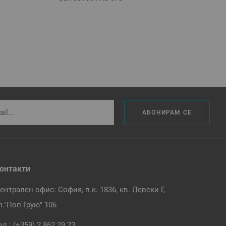
АБОНИРАМ СЕ
онтакти
ентрален офис: София, п.к. 1836, кв. Левски Г,
л."Поп Грую" 106
ел.:
(+359) 2 862 29 23